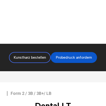
Kunstharz bestellen
Probedruck anfordern
Form 2 / 3B / 3B+/ LB
Dental LT